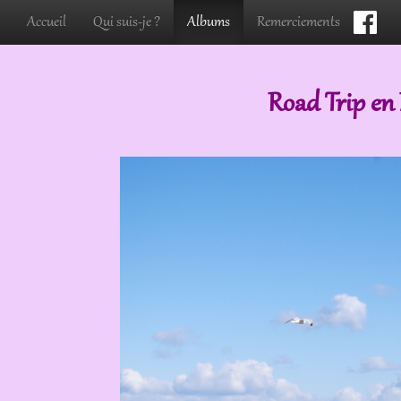
Accueil
Qui suis-je ?
Albums
Remerciements
Road Trip en